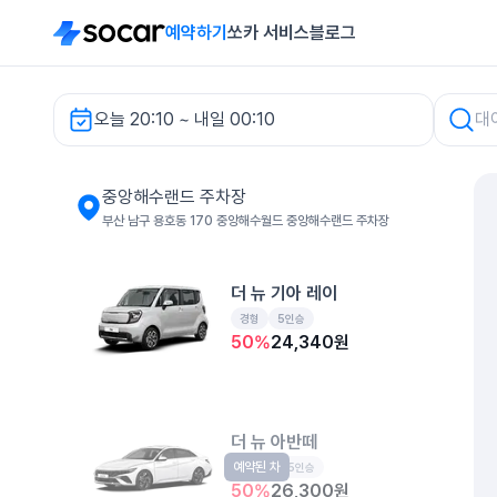
예약하기
쏘카 서비스
블로그
오늘 20:10 ~ 내일 00:10
중앙해수랜드 주차장 렌터카
중앙해수랜드 주차장
부산 남구 용호동 170 중앙해수월드 중앙해수랜드 주차장
더 뉴 기아 레이
경형
5인승
50
%
24,340
원
더 뉴 아반떼
예약된 차
준중형
5인승
50
%
26,300
원