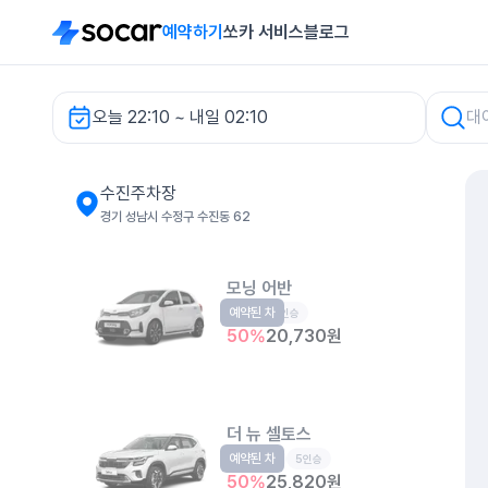
예약하기
쏘카 서비스
블로그
오늘 22:10 ~ 내일 02:10
수진주차장 렌터카
수진주차장
경기 성남시 수정구 수진동 62
모닝 어반
예약된 차
경형
5인승
50
%
20,730
원
더 뉴 셀토스
예약된 차
소형SUV
5인승
50
%
25,820
원