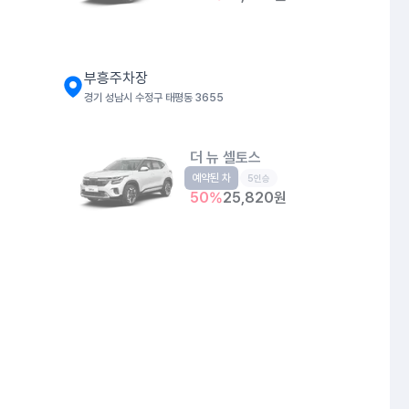
부흥주차장
경기 성남시 수정구 태평동 3655
더 뉴 셀토스
예약된 차
소형SUV
5인승
50
%
25,820
원