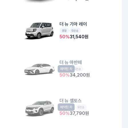
더 뉴 기아 레이
경형
5인승
50
%
31,540
원
더 뉴 아반떼
예약된 차
준중형
5인승
50
%
34,200
원
더 뉴 셀토스
예약된 차
소형SUV
5인승
50
%
37,790
원