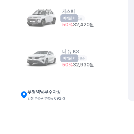
캐스퍼
예약된 차
경형
4인승
50
%
32,420
원
더 뉴 K3
예약된 차
준중형
5인승
50
%
32,930
원
부평역남부주차장
인천 부평구 부평동 692-3
더 뉴 아반떼
준중형
5인승
개인정보처리방침
위치정보 이용약관
차량손해면책제도
고정형 
50
%
34,200
원
제주특별자치도 제주시 공항서로 141 (도두이동)