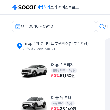
예약하기
쏘카 서비스
블로그
오늘 05:10 ~ 09:10
Tmap주차 롯데마트 부평역점(남부주차장) 렌터카
Tmap주차 롯데마트 부평역점(남부주차장)
인천 부평구 부평동 738-21
더 뉴 스포티지
준중형SUV
5인승
50
%
51,150
원
디 올 뉴 코나
소형SUV
5인승
50
%
38,140
원