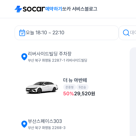
예약하기
쏘카 서비스
블로그
오늘 18:10 ~ 22:10
리버사이드빌딩 주차장 렌터카
리버사이드빌딩 주차장
부산 북구 화명동 2287-1 리버사이드빌딩
더 뉴 아반떼
준중형
5인승
50
%
29,520
원
부산스페이스303
부산 북구 화명동 2268-3