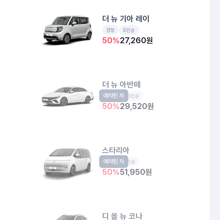
더 뉴 기아 레이
경형
5인승
50
%
27,260
원
더 뉴 아반떼
예약된 차
준중형
5인승
50
%
29,520
원
스타리아
예약된 차
승합
11인승
50
%
51,950
원
디 올 뉴 코나