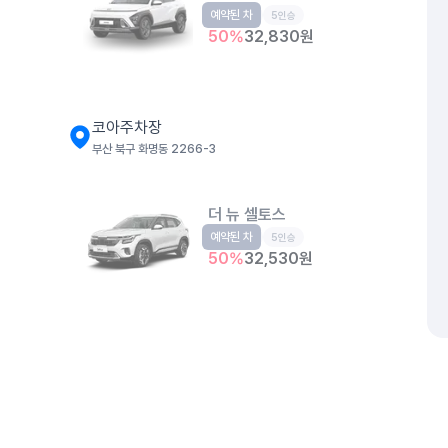
예약된 차
소형SUV
5인승
50
%
32,830
원
코아주차장
부산 북구 화명동 2266-3
더 뉴 셀토스
예약된 차
소형SUV
5인승
50
%
32,530
원
개인정보처리방침
위치정보 이용약관
차량손해면책제도
고정형 
제주특별자치도 제주시 공항서로 141 (도두이동)