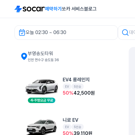
예약하기
쏘카 서비스
블로그
오늘 02:30 ~ 06:30
부영송도타워 렌터카
부영송도타워
인천 연수구 송도동 36
EV4 롱레인지
EV
5인승
50
%
42,500
원
주행요금 무료
니로 EV
EV
5인승
50
%
39,110
원