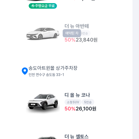
주행요금 무료
더 뉴 아반떼
예약된 차
준중형
5인승
50
%
23,840
원
송도아트윈몰 상가주차장
인천 연수구 송도동 33-1
디 올 뉴 코나
소형SUV
5인승
50
%
26,100
원
더 뉴 셀토스