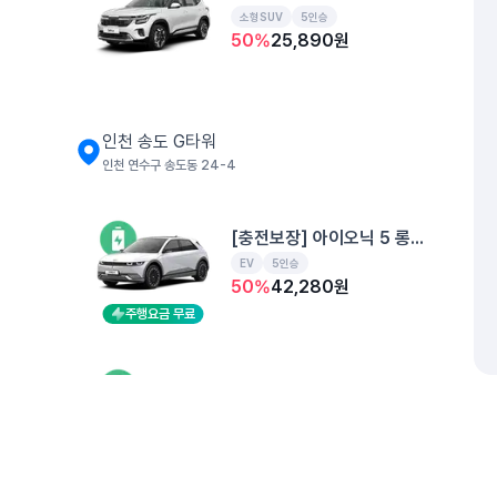
소형SUV
5인승
50
%
25,890
원
인천 송도 G타워
인천 연수구 송도동 24-4
[충전보장] 아이오닉 5 롱레인지
EV
5인승
50
%
42,280
원
주행요금 무료
[충전보장] EV4 롱레인지
EV
5인승
50
%
40,910
원
주행요금 무료
개인정보처리방침
위치정보 이용약관
차량손해면책제도
고정형 
제주특별자치도 제주시 공항서로 141 (도두이동)