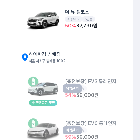
더 뉴 셀토스
소형SUV
5인승
50
%
37,790
원
하이파킹 방배점
서울 서초구 방배동 1002
[충전보장] EV3 롱레인지
예약된 차
EV
5인승
54
%
59,000
원
주행요금 무료
[충전보장] EV6 롱레인지
예약된 차
EV
5인승
59
%
59,000
원