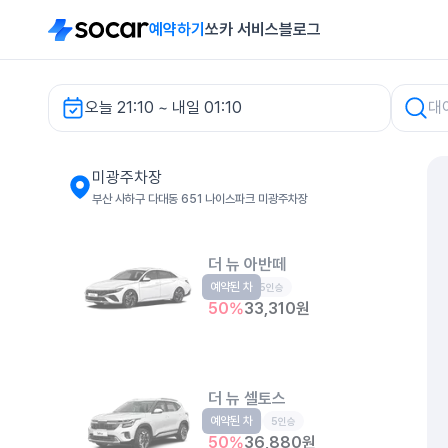
예약하기
쏘카 서비스
블로그
오늘 21:10 ~ 내일 01:10
미광주차장 렌터카
미광주차장
부산 사하구 다대동 651 나이스파크 미광주차장
더 뉴 아반떼
예약된 차
준중형
5인승
50
%
33,310
원
더 뉴 셀토스
예약된 차
소형SUV
5인승
50
%
36,880
원