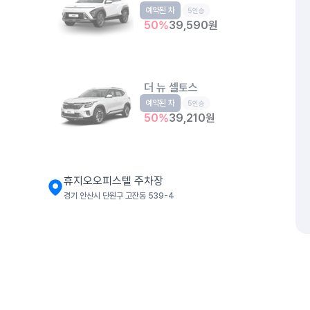
예약된 차
소형SUV
5인승
50
%
39,590
원
더 뉴 셀토스
예약된 차
소형SUV
5인승
50
%
39,210
원
휴지오오피스텔 주차장
경기 안산시 단원구 고잔동 539-4
카니발
RV
9인승
50
%
61,080
원
개인정보처리방침
위치정보 이용약관
차량손해면책제도
고정형 
제주특별자치도 제주시 공항서로 141 (도두이동)