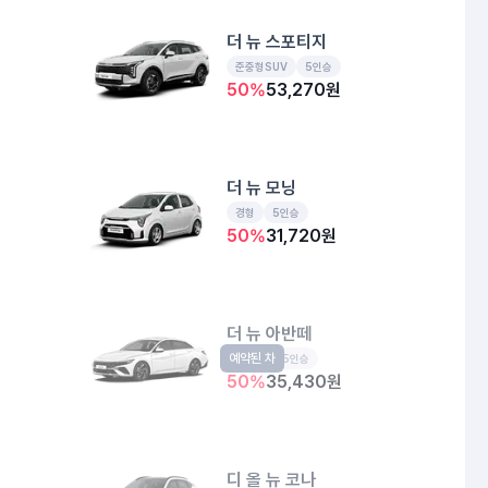
더 뉴 스포티지
준중형SUV
5인승
50
%
53,270
원
더 뉴 모닝
경형
5인승
50
%
31,720
원
더 뉴 아반떼
예약된 차
준중형
5인승
50
%
35,430
원
디 올 뉴 코나