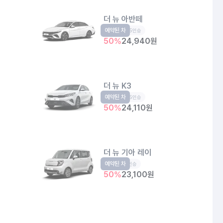
더 뉴 아반떼
예약된 차
준중형
5인승
50
%
24,940
원
더 뉴 K3
예약된 차
준중형
5인승
50
%
24,110
원
더 뉴 기아 레이
예약된 차
경형
5인승
50
%
23,100
원