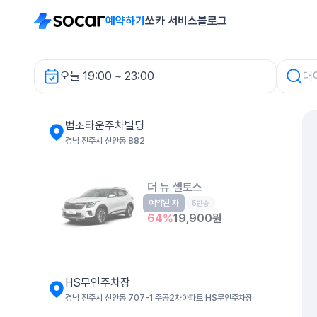
예약하기
쏘카 서비스
블로그
오늘 19:00 ~ 23:00
법조타운주차빌딩 렌터카
법조타운주차빌딩
경남 진주시 신안동 882
더 뉴 셀토스
예약된 차
소형SUV
5인승
64
%
19,900
원
HS무인주차장
경남 진주시 신안동 707-1 주공2차아파트 HS무인주차장