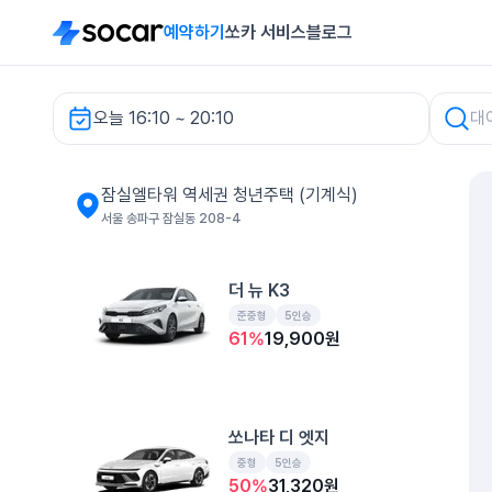
예약하기
쏘카 서비스
블로그
오늘 16:10 ~ 20:10
잠실엘타워 역세권 청년주택 (기계식) 렌터카
잠실엘타워 역세권 청년주택 (기계식)
서울 송파구 잠실동 208-4
더 뉴 K3
준중형
5인승
61
%
19,900
원
쏘나타 디 엣지
중형
5인승
50
%
31,320
원