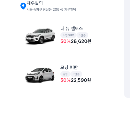
제우빌딩
서울 송파구 잠실동 209-6 제우빌딩
더 뉴 셀토스
소형SUV
5인승
50
%
28,620
원
모닝 어반
경형
5인승
50
%
22,590
원
한신빌딩(기계식)
서울 송파구 잠실동 192-2
개인정보처리방침
위치정보 이용약관
차량손해면책제도
고정형 
제주특별자치도 제주시 공항서로 141 (도두이동)