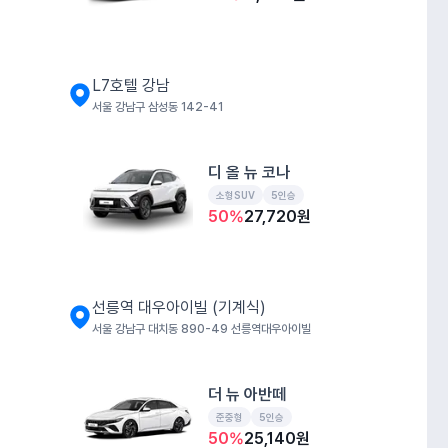
L7호텔 강남
서울 강남구 삼성동 142-41
디 올 뉴 코나
소형SUV
5인승
50
%
27,720
원
선릉역 대우아이빌 (기계식)
서울 강남구 대치동 890-49 선릉역대우아이빌
더 뉴 아반떼
준중형
5인승
50
%
25,140
원