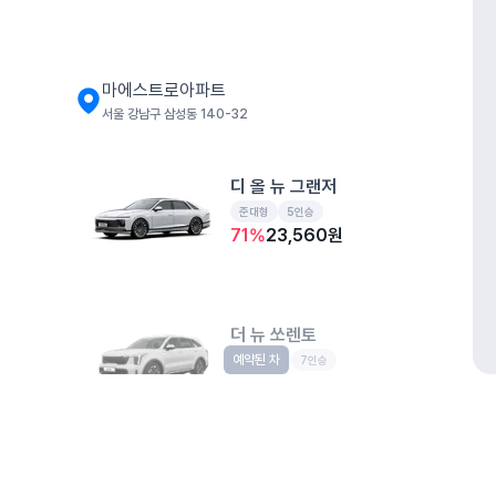
마에스트로아파트
서울 강남구 삼성동 140-32
디 올 뉴 그랜저
준대형
5인승
71
%
23,560
원
더 뉴 쏘렌토
예약된 차
중형SUV
7인승
50
%
37,280
원
개인정보처리방침
위치정보 이용약관
차량손해면책제도
고정형 
디 올 뉴 코나
제주특별자치도 제주시 공항서로 141 (도두이동)