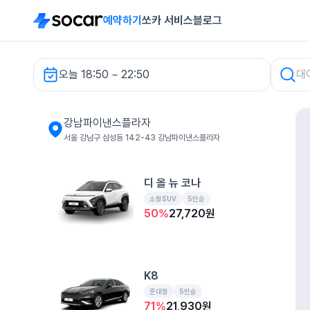
예약하기
쏘카 서비스
블로그
오늘 18:50 ~ 22:50
강남파이낸스플라자 렌터카
강남파이낸스플라자
서울 강남구 삼성동 142-43 강남파이낸스플라자
디 올 뉴 코나
소형SUV
5인승
50
%
27,720
원
K8
준대형
5인승
71
%
21,930
원