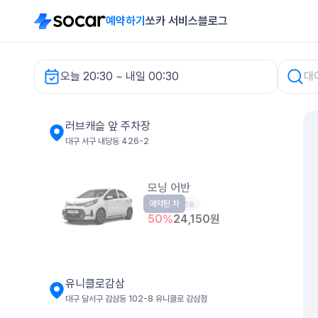
예약하기
쏘카 서비스
블로그
오늘 20:30 ~ 내일 00:30
러브캐슬 앞 주차장 렌터카
러브캐슬 앞 주차장
대구 서구 내당동 426-2
모닝 어반
예약된 차
경형
5인승
50
%
24,150
원
유니클로감삼
대구 달서구 감삼동 102-8 유니클로 감삼점