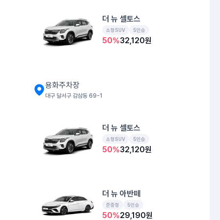
더 뉴 셀토스
소형SUV
5인승
50
%
32,120
원
용화주차장
대구 달서구 감삼동 69-1
더 뉴 셀토스
소형SUV
5인승
50
%
32,120
원
더 뉴 아반떼
준중형
5인승
50
%
29,190
원