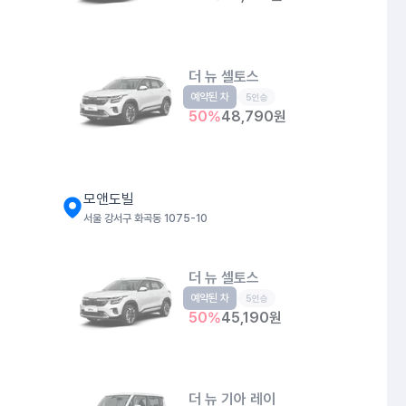
더 뉴 셀토스
예약된 차
소형SUV
5인승
50
%
48,790
원
모앤도빌
서울 강서구 화곡동 1075-10
더 뉴 셀토스
예약된 차
소형SUV
5인승
50
%
45,190
원
더 뉴 기아 레이