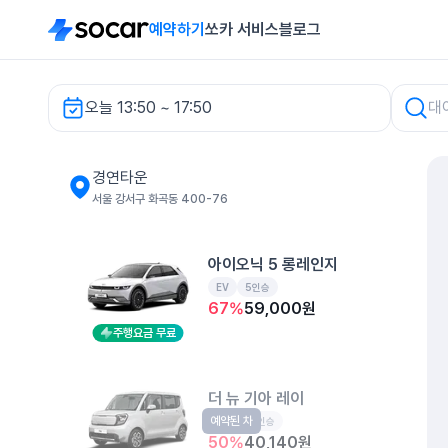
예약하기
쏘카 서비스
블로그
오늘 13:50 ~ 17:50
경연타운 렌터카
경연타운
서울 강서구 화곡동 400-76
아이오닉 5 롱레인지
EV
5인승
67
%
59,000
원
주행요금 무료
더 뉴 기아 레이
예약된 차
경형
5인승
50
%
40,140
원