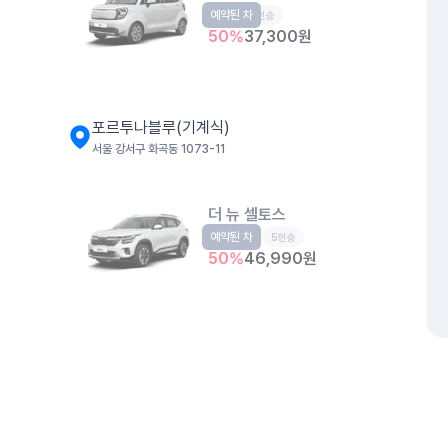
예약된 차
경형
5인승
50
%
37,300
원
포르투나블루(기계식)
서울 강서구 화곡동 1073-11
더 뉴 셀토스
예약된 차
소형SUV
5인승
50
%
46,990
원
더 뉴 아반떼
예약된 차
준중형
5인승
50
%
42,140
원
개인정보처리방침
위치정보 이용약관
차량손해면책제도
고정형 
제주특별자치도 제주시 공항서로 141 (도두이동)