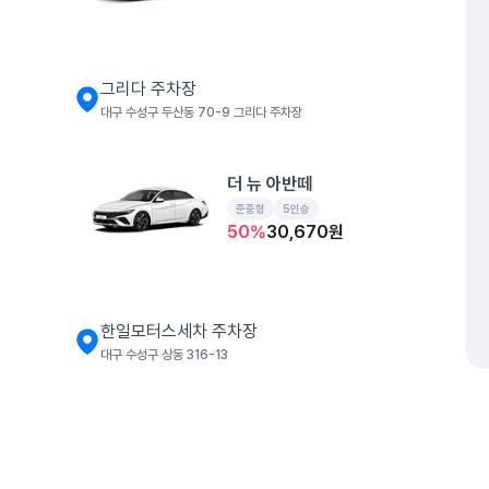
그리다 주차장
대구 수성구 두산동 70-9 그리다 주차장
더 뉴 아반떼
준중형
5인승
50
%
30,670
원
한일모터스세차 주차장
대구 수성구 상동 316-13
더 뉴 셀토스
소형SUV
5인승
개인정보처리방침
위치정보 이용약관
차량손해면책제도
고정형 
50
%
39,460
원
제주특별자치도 제주시 공항서로 141 (도두이동)