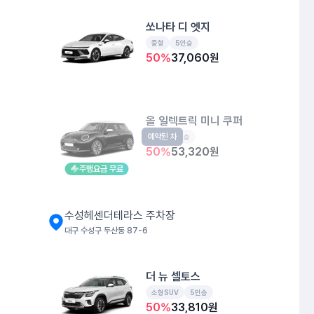
쏘나타 디 엣지
중형
5인승
50
%
37,060
원
올 일렉트릭 미니 쿠퍼
예약된 차
EV
4인승
50
%
53,320
원
주행요금 무료
수성헤센더테라스 주차장
대구 수성구 두산동 87-6
더 뉴 셀토스
소형SUV
5인승
50
%
33,810
원