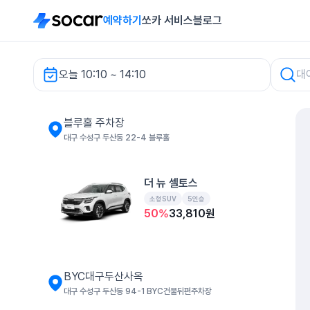
예약하기
쏘카 서비스
블로그
오늘 10:10 ~ 14:10
블루홀 주차장 렌터카
블루홀 주차장
대구 수성구 두산동 22-4 블루홀
더 뉴 셀토스
소형SUV
5인승
50
%
33,810
원
BYC대구두산사옥
대구 수성구 두산동 94-1 BYC건물뒤편주차장