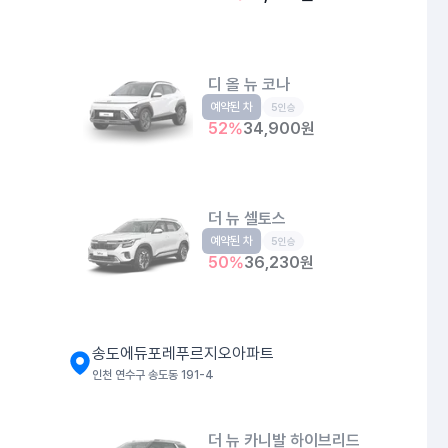
디 올 뉴 코나
예약된 차
소형SUV
5인승
52
%
34,900
원
더 뉴 셀토스
예약된 차
소형SUV
5인승
50
%
36,230
원
송도에듀포레푸르지오아파트
인천 연수구 송도동 191-4
더 뉴 카니발 하이브리드