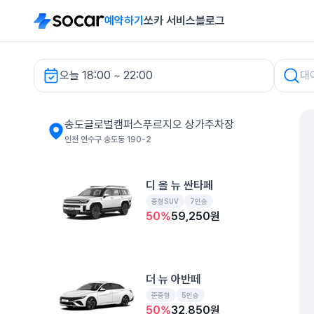
예약하기
쏘카 서비스
블로그
오늘 18:00 ~ 22:00
송도글로벌캠퍼스푸르지오 상가주차장 렌터카
송도글로벌캠퍼스푸르지오 상가주차장
인천 연수구 송도동 190-2
디 올 뉴 싼타페
중형SUV
7인승
50
%
59,250
원
더 뉴 아반떼
준중형
5인승
50
%
32,850
원