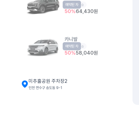
예약된 차
RV
9인승
50
%
64,430
원
카니발
예약된 차
RV
9인승
50
%
58,040
원
미추홀공원 주차장2
인천 연수구 송도동 9-1
K5
중형
5인승
50
%
32,310
원
개인정보처리방침
위치정보 이용약관
차량손해면책제도
고정형 
제주특별자치도 제주시 공항서로 141 (도두이동)