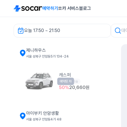
예약하기
쏘카 서비스
블로그
오늘 17:50 ~ 21:50
제니하우스 렌터카
제니하우스
서울 성북구 안암동5가 134-24
캐스퍼
예약된 차
경형
4인승
50
%
20,660
원
아이부키 안암생활
서울 성북구 안암동4가 48