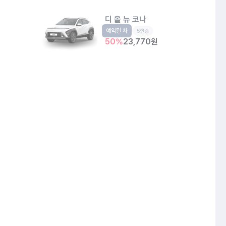
디 올 뉴 코나
예약된 차
소형SUV
5인승
50
%
23,770
원