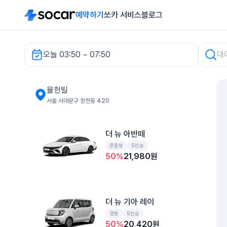
예약하기
쏘카 서비스
블로그
오늘 03:50 ~ 07:50
율헌빌 렌터카
율헌빌
서울 서대문구 창천동 420
더 뉴 아반떼
준중형
5인승
50
%
21,980
원
더 뉴 기아 레이
경형
5인승
50
%
20,420
원