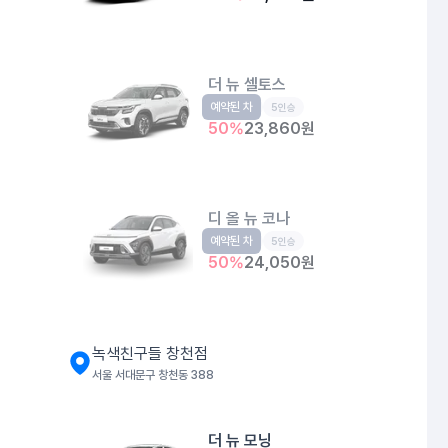
더 뉴 셀토스
예약된 차
소형SUV
5인승
50
%
23,860
원
디 올 뉴 코나
예약된 차
소형SUV
5인승
50
%
24,050
원
녹색친구들 창천점
서울 서대문구 창천동 388
더 뉴 모닝