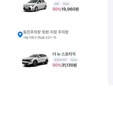
경형
5인승
50
%
19,960
원
동진주차장 뒷편 지정 주차장
서울 마포구 연남동 227-15
더 뉴 스포티지
준중형SUV
5인승
50
%
31,130
원
더 뉴 아반떼
준중형
5인승
50
%
21,980
원
개인정보처리방침
위치정보 이용약관
차량손해면책제도
고정형 
제주특별자치도 제주시 공항서로 141 (도두이동)