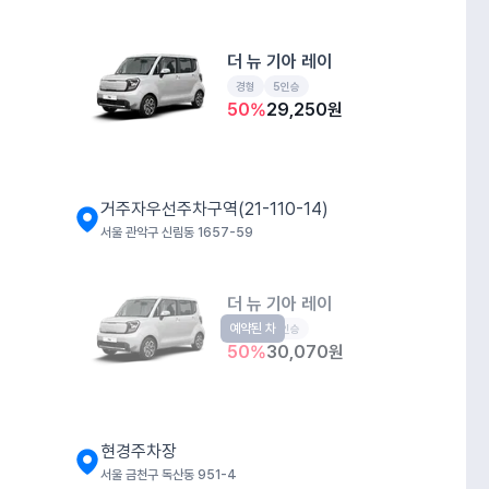
더 뉴 기아 레이
경형
5인승
50
%
29,250
원
거주자우선주차구역(21-110-14)
서울 관악구 신림동 1657-59
더 뉴 기아 레이
예약된 차
경형
5인승
50
%
30,070
원
현경주차장
서울 금천구 독산동 951-4