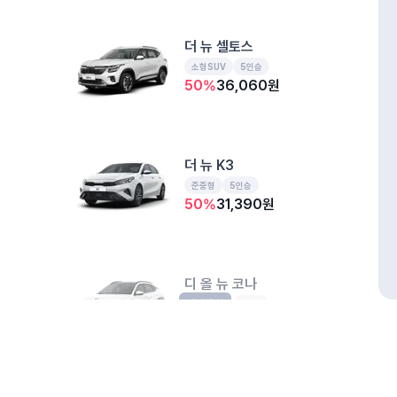
더 뉴 셀토스
소형SUV
5인승
50
%
36,060
원
더 뉴 K3
준중형
5인승
50
%
31,390
원
디 올 뉴 코나
예약된 차
소형SUV
5인승
50
%
36,400
원
개인정보처리방침
위치정보 이용약관
차량손해면책제도
고정형 
제주특별자치도 제주시 공항서로 141 (도두이동)