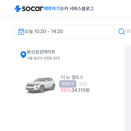
예약하기
쏘카 서비스
블로그
오늘 10:20 ~ 14:20
용산삼성테마트 렌터카
용산삼성테마트
서울 용산구 산천동 202
더 뉴 셀토스
예약된 차
소형SUV
5인승
50
%
34,110
원