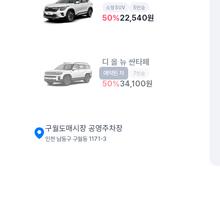
소형SUV
5인승
50
%
22,540
원
디 올 뉴 싼타페
예약된 차
중형SUV
7인승
50
%
34,100
원
구월도매시장 공영주차장
인천 남동구 구월동 1171-3
더 뉴 셀토스
소형SUV
5인승
50
%
23,460
원
개인정보처리방침
위치정보 이용약관
차량손해면책제도
고정형 
제주특별자치도 제주시 공항서로 141 (도두이동)