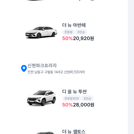
더 뉴 아반떼
준중형
5인승
50
%
20,920
원
신현파크프라자
인천 남동구 구월동 1462 신현파크프라자
디 올 뉴 투싼
준중형SUV
5인승
50
%
28,000
원
더 뉴 셀토스