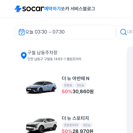
예약하기
쏘카 서비스
블로그
오늘 03:30 ~ 07:30
차량 검색
구월 남동주차장
인천 남동구 구월동 1463-1 웰빙프라자
더 뉴 아반떼 N
준중형
5인승
50
%
30,860
원
더 뉴 스포티지
준중형SUV
5인승
50
%
28,970
원