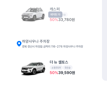
캐스퍼
예약된 차
경형
4인승
50
%
33,780
원
하양사우나 주차장
경북 경산시 하양읍 금락리 116-276 하양사우나 주차장
더 뉴 셀토스
소형SUV
5인승
50
%
39,590
원
더 뉴 아반떼
준중형
5인승
개인정보처리방침
위치정보 이용약관
차량손해면책제도
고정형 
50
%
35,650
원
제주특별자치도 제주시 공항서로 141 (도두이동)