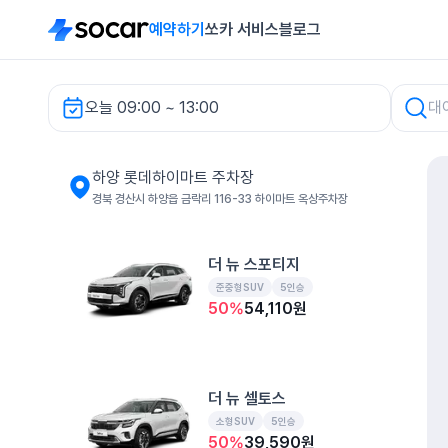
예약하기
쏘카 서비스
블로그
오늘 09:00 ~ 13:00
하양 롯데하이마트 주차장 렌터카
하양 롯데하이마트 주차장
경북 경산시 하양읍 금락리 116-33 하이마트 옥상주차장
더 뉴 스포티지
준중형SUV
5인승
50
%
54,110
원
더 뉴 셀토스
소형SUV
5인승
50
%
39,590
원