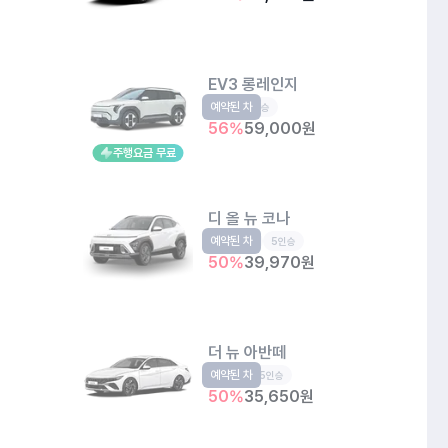
EV3 롱레인지
예약된 차
EV
5인승
56
%
59,000
원
주행요금 무료
디 올 뉴 코나
예약된 차
소형SUV
5인승
50
%
39,970
원
더 뉴 아반떼
예약된 차
준중형
5인승
50
%
35,650
원