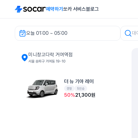
예약하기
쏘카 서비스
블로그
오늘 01:00 ~ 05:00
차량 검색
미니창고다락 거여역점
서울 송파구 거여동 19-10
더 뉴 기아 레이
경형
5인승
50
%
21,300
원