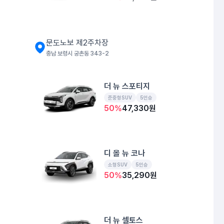
문도노보 제2주차장
충남 보령시 궁촌동 343-2
더 뉴 스포티지
준중형SUV
5인승
50
%
47,330
원
디 올 뉴 코나
소형SUV
5인승
50
%
35,290
원
더 뉴 셀토스