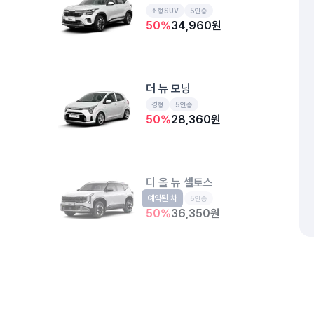
소형SUV
5인승
50
%
34,960
원
더 뉴 모닝
경형
5인승
50
%
28,360
원
디 올 뉴 셀토스
예약된 차
소형SUV
5인승
50
%
36,350
원
더 뉴 아반떼
예약된 차
준중형
5인승
개인정보처리방침
위치정보 이용약관
차량손해면책제도
고정형 
50
%
31,630
원
제주특별자치도 제주시 공항서로 141 (도두이동)