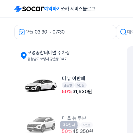
예약하기
쏘카 서비스
블로그
오늘 03:30 ~ 07:30
보령종합터미널 주차장 렌터카
보령종합터미널 주차장
충청남도 보령시 궁촌동 347
더 뉴 아반떼
준중형
5인승
50
%
31,630
원
디 올 뉴 투싼
예약된 차
준중형SUV
5인승
50
%
45,350
원