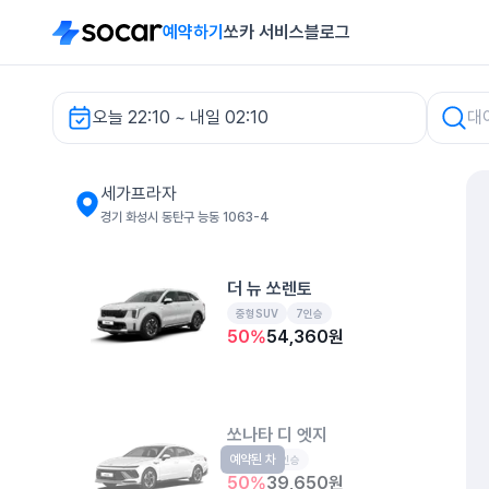
예약하기
쏘카 서비스
블로그
오늘 22:10 ~ 내일 02:10
세가프라자 렌터카
세가프라자
경기 화성시 동탄구 능동 1063-4
더 뉴 쏘렌토
중형SUV
7인승
50
%
54,360
원
쏘나타 디 엣지
예약된 차
중형
5인승
50
%
39,650
원