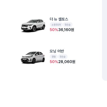
더 뉴 셀토스
소형SUV
5인승
50
%
36,160
원
모닝 어반
경형
5인승
50
%
28,060
원
더 뉴 K3
예약된 차
준중형
5인승
50
%
31,560
원
개인정보처리방침
위치정보 이용약관
차량손해면책제도
고정형 
제주특별자치도 제주시 공항서로 141 (도두이동)