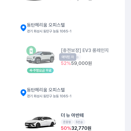
동탄헤리움 오피스텔
경기 화성시 동탄구 능동 1065-1
[충전보장] EV3 롱레인지
예약된 차
EV
5인승
52
%
59,000
원
주행요금 무료
동탄헤리움 오피스텔
경기 화성시 동탄구 능동 1065-1
더 뉴 아반떼
준중형
5인승
50
%
32,770
원