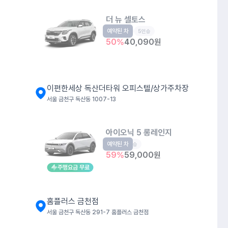
더 뉴 셀토스
예약된 차
소형SUV
5인승
50
%
40,090
원
이편한세상 독산더타워 오피스텔/상가주차장
서울 금천구 독산동 1007-13
아이오닉 5 롱레인지
예약된 차
EV
5인승
59
%
59,000
원
주행요금 무료
홈플러스 금천점
서울 금천구 독산동 291-7 홈플러스 금천점