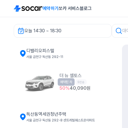
예약하기
쏘카 서비스
블로그
오늘 14:30 ~ 18:30
디밸리오피스텔 렌터카
디밸리오피스텔
서울 금천구 독산동 292-11
더 뉴 셀토스
예약된 차
소형SUV
5인승
50
%
40,090
원
독산동역세권청년주택
서울 금천구 독산동 292-8 센트레빌웨스트온아파트