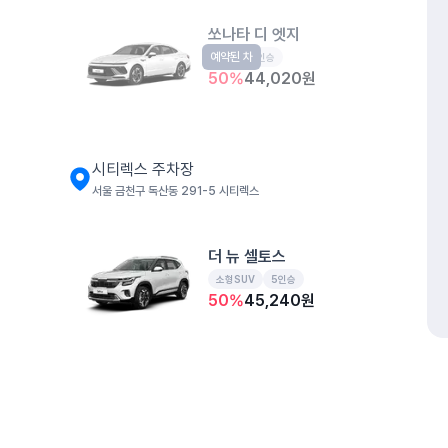
쏘나타 디 엣지
예약된 차
중형
5인승
50
%
44,020
원
시티렉스 주차장
서울 금천구 독산동 291-5 시티렉스
더 뉴 셀토스
소형SUV
5인승
50
%
45,240
원
독산1동 공영주차장
서울 금천구 독산동 1006-94 독산1동 공영주차장
개인정보처리방침
위치정보 이용약관
차량손해면책제도
고정형 
제주특별자치도 제주시 공항서로 141 (도두이동)