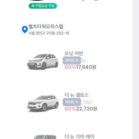
주행요금 무료
웰츠타워오피스텔
서울 광진구 구의동 252-16
모닝 어반
예약된 차
경형
5인승
60
%
17,940
원
더 뉴 셀토스
예약된 차
소형SUV
5인승
60
%
22,720
원
더 뉴 기아 레이