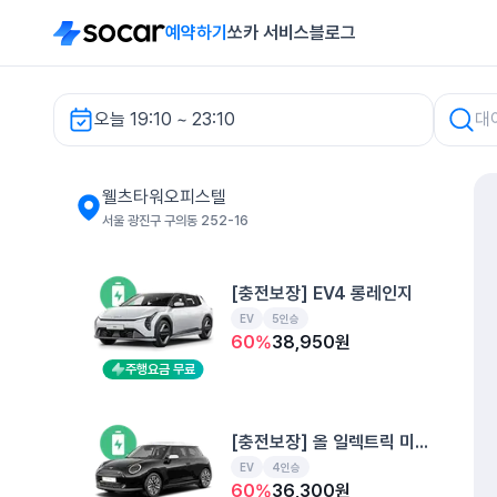
예약하기
쏘카 서비스
블로그
오늘 19:10 ~ 23:10
웰츠타워오피스텔 렌터카
웰츠타워오피스텔
서울 광진구 구의동 252-16
[충전보장] EV4 롱레인지
EV
5인승
60
%
38,950
원
주행요금 무료
[충전보장] 올 일렉트릭 미니 쿠퍼
EV
4인승
60
%
36,300
원