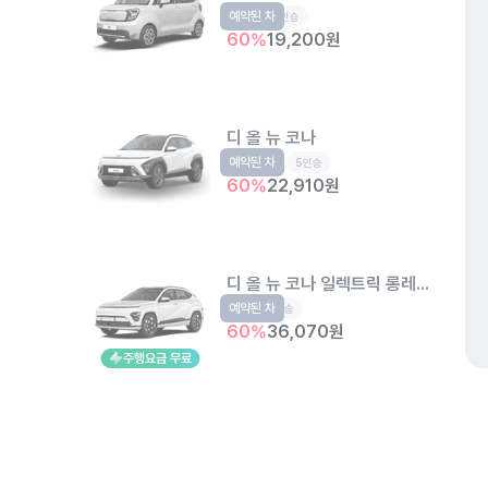
예약된 차
경형
5인승
60
%
19,200
원
디 올 뉴 코나
예약된 차
소형SUV
5인승
60
%
22,910
원
디 올 뉴 코나 일렉트릭 롱레인지
예약된 차
EV
5인승
60
%
36,070
원
주행요금 무료
더 뉴 아반떼
예약된 차
준중형
5인승
개인정보처리방침
위치정보 이용약관
차량손해면책제도
고정형 
60
%
20,740
원
제주특별자치도 제주시 공항서로 141 (도두이동)