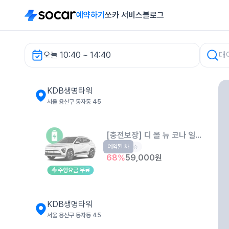
예약하기
쏘카 서비스
블로그
오늘 10:40 ~ 14:40
KDB생명타워 렌터카
KDB생명타워
서울 용산구 동자동 45
[충전보장] 디 올 뉴 코나 일렉트릭 
예약된 차
EV
5인승
68
%
59,000
원
주행요금 무료
KDB생명타워
서울 용산구 동자동 45