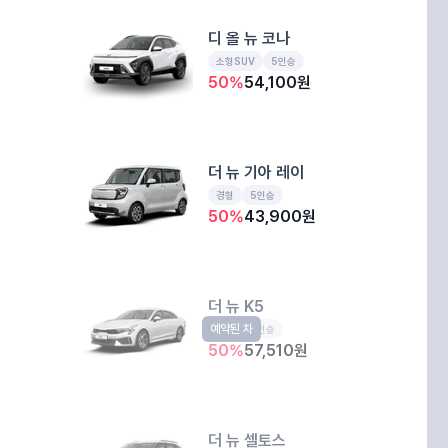
디 올 뉴 코나
소형SUV
5인승
50
%
54,100
원
더 뉴 기아 레이
경형
5인승
50
%
43,900
원
더 뉴 K5
예약된 차
중형
5인승
50
%
57,510
원
더 뉴 셀토스