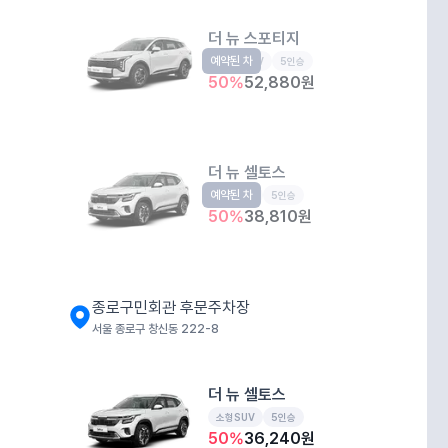
더 뉴 스포티지
예약된 차
준중형SUV
5인승
50
%
52,880
원
더 뉴 셀토스
예약된 차
소형SUV
5인승
50
%
38,810
원
종로구민회관 후문주차장
서울 종로구 창신동 222-8
더 뉴 셀토스
소형SUV
5인승
50
%
36,240
원