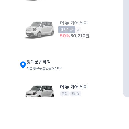
더 뉴 기아 레이
예약된 차
경형
5인승
50
%
30,210
원
청계로벤하임
서울 종로구 숭인동 240-1
더 뉴 기아 레이
경형
5인승
50
%
32,240
원
개인정보처리방침
위치정보 이용약관
차량손해면책제도
고정형 
성동공고 공영주차장
제주특별자치도 제주시 공항서로 141 (도두이동)