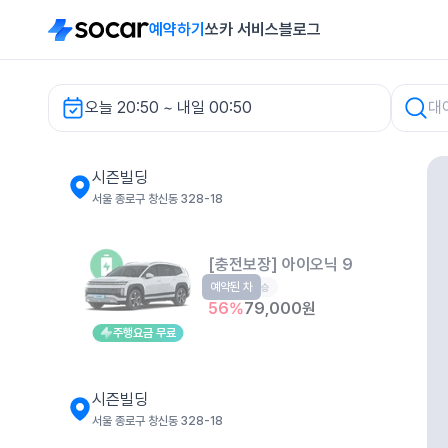
예약하기
쏘카 서비스
블로그
오늘 20:50 ~ 내일 00:50
시즌빌딩 렌터카
시즌빌딩
서울 종로구 창신동 328-18
[충전보장] 아이오닉 9
예약된 차
EV
6인승
56
%
79,000
원
주행요금 무료
시즌빌딩
서울 종로구 창신동 328-18