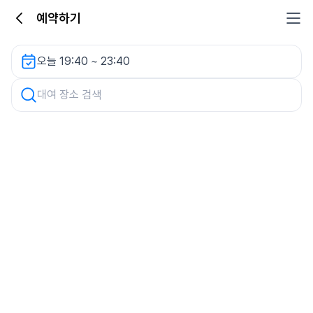
예약하기
롯데백화점 일산점 별관 렌터카
오늘 19:40 ~ 23:40