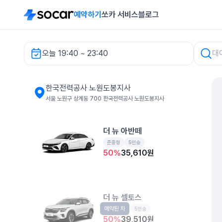
예약하기
쏘카 서비스
블로그
오늘 19:40 ~ 23:40
한국전력공사 노원도봉지사 렌터카
한국전력공사 노원도봉지사
서울 노원구 상계동 700 한국전력공사 노원도봉지사
더 뉴 아반떼
준중형
5인승
50
%
35,610
원
더 뉴 셀토스
예약된 차
소형SUV
5인승
50
%
39,510
원