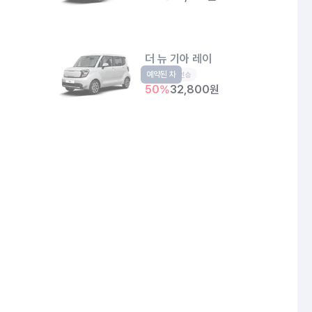
더 뉴 기아 레이
예약된 차
경형
5인승
50
%
32,800
원