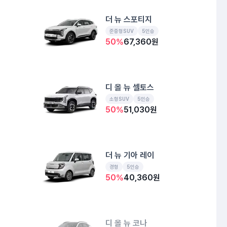
더 뉴 스포티지
준중형SUV
5인승
50
%
67,360
원
디 올 뉴 셀토스
소형SUV
5인승
50
%
51,030
원
더 뉴 기아 레이
경형
5인승
50
%
40,360
원
디 올 뉴 코나