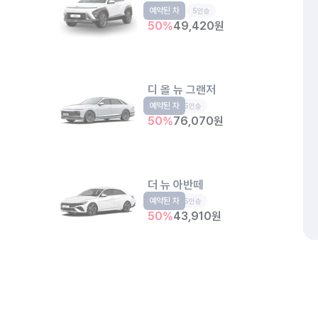
예약된 차
소형SUV
5인승
50
%
49,420
원
디 올 뉴 그랜저
예약된 차
준대형
5인승
50
%
76,070
원
더 뉴 아반떼
예약된 차
준중형
5인승
50
%
43,910
원
모닝 어반
예약된 차
경형
5인승
개인정보처리방침
위치정보 이용약관
차량손해면책제도
고정형 
50
%
37,140
원
제주특별자치도 제주시 공항서로 141 (도두이동)