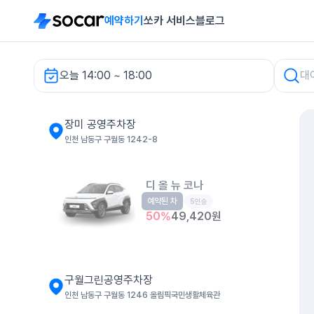
예약하기
쏘카 서비스
블로그
오늘 14:00 ~ 18:00
장미 공영주차장 렌터카
장미 공영주차장
인천 남동구 구월동 1242-8
디 올 뉴 코나
예약된 차
소형SUV
5인승
50
%
49,420
원
구월그린공영주차장
인천 남동구 구월동 1246 올림픽국민생활체육관