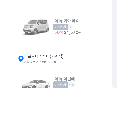
더 뉴 기아 레이
예약된 차
경형
5인승
50
%
34,570
원
구로오네뜨시티(기계식)
서울 구로구 구로동 103-6
더 뉴 아반떼
예약된 차
준중형
5인승
50
%
37,570
원
개인정보처리방침
위치정보 이용약관
차량손해면책제도
고정형 
구로선경오피스텔(기계식)
제주특별자치도 제주시 공항서로 141 (도두이동)