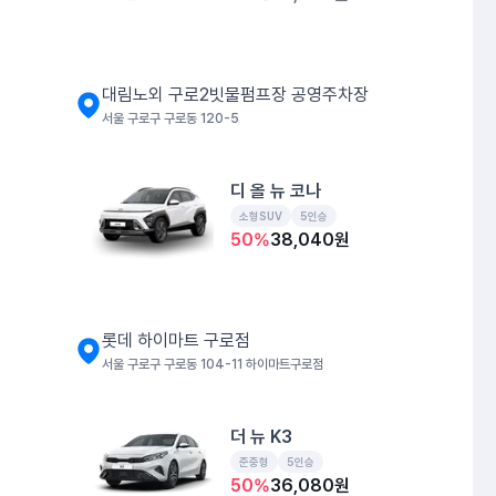
대림노외 구로2빗물펌프장 공영주차장
서울 구로구 구로동 120-5
디 올 뉴 코나
소형SUV
5인승
50
%
38,040
원
롯데 하이마트 구로점
서울 구로구 구로동 104-11 하이마트구로점
더 뉴 K3
준중형
5인승
50
%
36,080
원