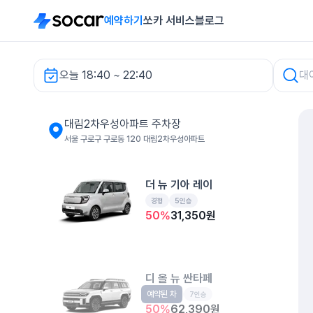
예약하기
쏘카 서비스
블로그
오늘 18:40 ~ 22:40
대림2차우성아파트 주차장 렌터카
대림2차우성아파트 주차장
서울 구로구 구로동 120 대림2차우성아파트
더 뉴 기아 레이
경형
5인승
50
%
31,350
원
디 올 뉴 싼타페
예약된 차
중형SUV
7인승
50
%
62,390
원