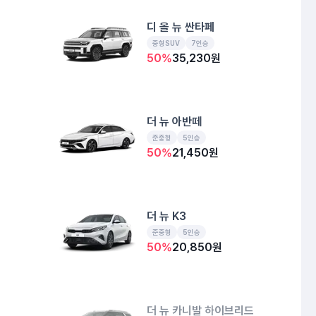
디 올 뉴 싼타페
중형SUV
7인승
50
%
35,230
원
더 뉴 아반떼
준중형
5인승
50
%
21,450
원
더 뉴 K3
준중형
5인승
50
%
20,850
원
더 뉴 카니발 하이브리드