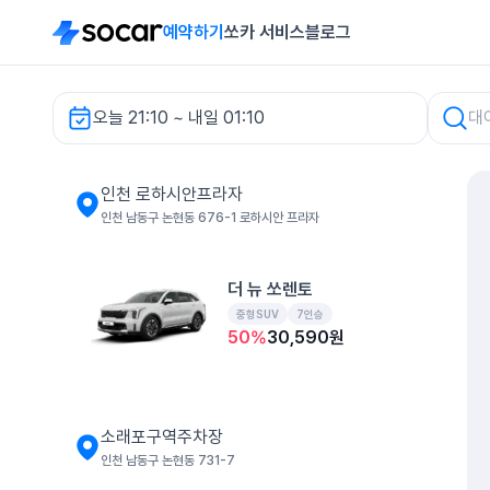
예약하기
쏘카 서비스
블로그
오늘 21:10 ~ 내일 01:10
인천 로하시안프라자 렌터카
인천 로하시안프라자
인천 남동구 논현동 676-1 로하시안 프라자
더 뉴 쏘렌토
중형SUV
7인승
50
%
30,590
원
소래포구역주차장
인천 남동구 논현동 731-7