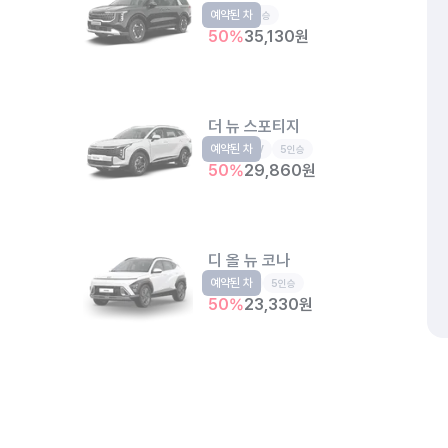
예약된 차
RV
9인승
50
%
35,130
원
더 뉴 스포티지
예약된 차
준중형SUV
5인승
50
%
29,860
원
디 올 뉴 코나
예약된 차
소형SUV
5인승
50
%
23,330
원
소래제3호 공영주차장
인천 남동구 논현동 179-17
개인정보처리방침
위치정보 이용약관
차량손해면책제도
고정형 
제주특별자치도 제주시 공항서로 141 (도두이동)