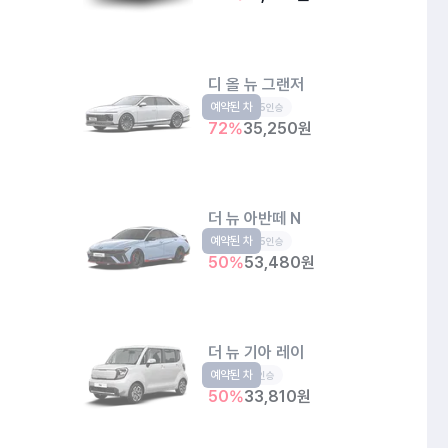
디 올 뉴 그랜저
예약된 차
준대형
5인승
72
%
35,250
원
더 뉴 아반떼 N
예약된 차
준중형
5인승
50
%
53,480
원
더 뉴 기아 레이
예약된 차
경형
5인승
50
%
33,810
원