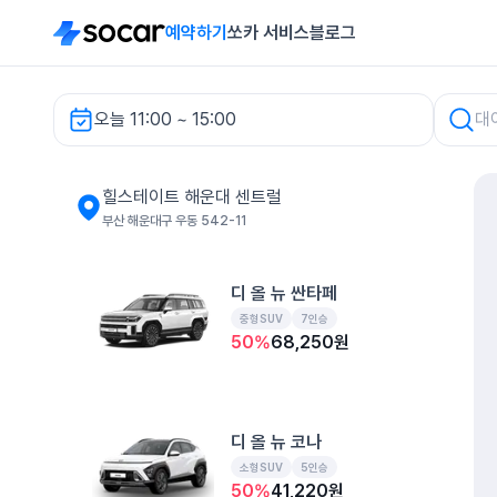
예약하기
쏘카 서비스
블로그
오늘 11:00 ~ 15:00
힐스테이트 해운대 센트럴 렌터카
힐스테이트 해운대 센트럴
부산 해운대구 우동 542-11
디 올 뉴 싼타페
중형SUV
7인승
50
%
68,250
원
디 올 뉴 코나
소형SUV
5인승
50
%
41,220
원