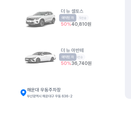
더 뉴 셀토스
예약된 차
소형SUV
5인승
50
%
40,810
원
더 뉴 아반떼
예약된 차
준중형
5인승
50
%
36,740
원
해운대 우동주차장
부산광역시 해운대구 우동 636-2
더 뉴 아반떼
준중형
5인승
개인정보처리방침
위치정보 이용약관
차량손해면책제도
고정형 
50
%
36,740
원
제주특별자치도 제주시 공항서로 141 (도두이동)