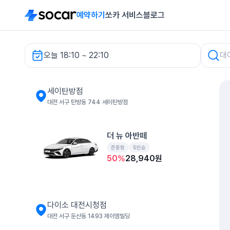
예약하기
쏘카 서비스
블로그
오늘 18:10 ~ 22:10
세이탄방점 렌터카
세이탄방점
대전 서구 탄방동 744 세이탄방점
더 뉴 아반떼
준중형
5인승
50
%
28,940
원
다이소 대전시청점
대전 서구 둔산동 1493 제이엠빌딩