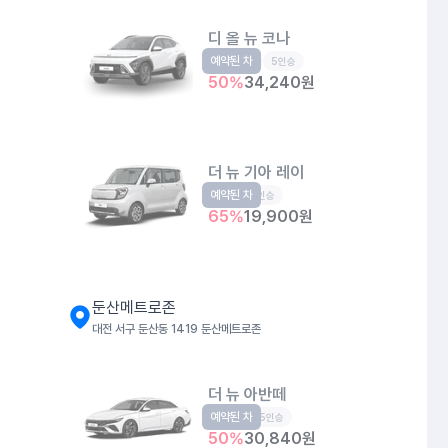
디 올 뉴 코나
예약된 차
소형SUV
5인승
50
%
34,240
원
더 뉴 기아 레이
예약된 차
경형
5인승
65
%
19,900
원
둔산메트로존
대전 서구 둔산동 1419 둔산메트로존
더 뉴 아반떼
예약된 차
준중형
5인승
50
%
30,840
원