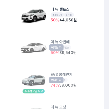
더 뉴 셀토스
소형SUV
5인승
50
%
44,050
원
더 뉴 아반떼
예약된 차
준중형
5인승
50
%
39,540
원
EV3 롱레인지
예약된 차
EV
5인승
74
%
39,000
원
주행요금 무료
더 뉴 모닝