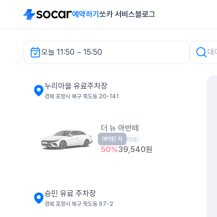
예약하기
쏘카 서비스
블로그
오늘 11:50 ~ 15:50
누리마을 유료주차장 렌터카
누리마을 유료주차장
경북 포항시 북구 죽도동 20-141
더 뉴 아반떼
예약된 차
준중형
5인승
50
%
39,540
원
승민 유료 주차장
경북 포항시 북구 죽도동 97-2