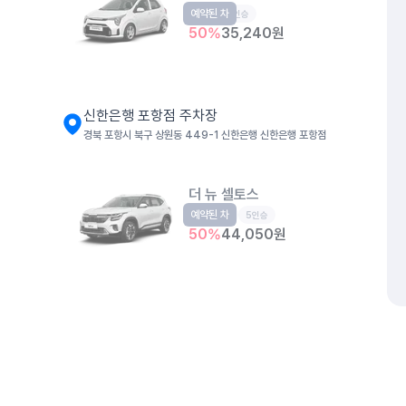
예약된 차
경형
5인승
50
%
35,240
원
신한은행 포항점 주차장
경북 포항시 북구 상원동 449-1 신한은행 신한은행 포항점
더 뉴 셀토스
예약된 차
소형SUV
5인승
50
%
44,050
원
개인정보처리방침
위치정보 이용약관
차량손해면책제도
고정형 
제주특별자치도 제주시 공항서로 141 (도두이동)