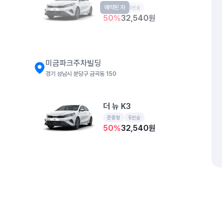
예약된 차
준중형
5인승
50
%
32,540
원
미금파크주차빌딩
경기 성남시 분당구 금곡동 150
더 뉴 K3
준중형
5인승
50
%
32,540
원
디 올 뉴 그랜저
준대형
5인승
50
%
56,780
원
개인정보처리방침
위치정보 이용약관
차량손해면책제도
고정형 
제주특별자치도 제주시 공항서로 141 (도두이동)