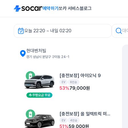
예약하기
쏘카 서비스
블로그
오늘 22:20 ~ 내일 02:20
현대벤처빌 렌터카
현대벤처빌
경기 성남시 분당구 구미동 24-1
[충전보장] 아이오닉 9
EV
6인승
53
%
79,000
원
주행요금 무료
[충전보장] 올 일렉트릭 미니 쿠퍼
EV
4인승
51
%
59,000
원