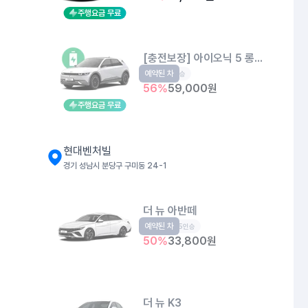
주행요금 무료
[충전보장] 아이오닉 5 롱레인지
예약된 차
EV
5인승
56
%
59,000
원
주행요금 무료
현대벤처빌
경기 성남시 분당구 구미동 24-1
더 뉴 아반떼
예약된 차
준중형
5인승
50
%
33,800
원
더 뉴 K3