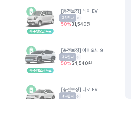
[충전보장] 레이 EV
예약된 차
EV
4인승
50
%
31,540
원
주행요금 무료
[충전보장] 아이오닉 9
예약된 차
EV
6인승
50
%
54,540
원
주행요금 무료
[충전보장] 니로 EV
예약된 차
EV
5인승
50
%
39,000
원
주행요금 무료
개인정보처리방침
위치정보 이용약관
차량손해면책제도
고정형 
[충전보장] 아이오닉 5 롱레인지
제주특별자치도 제주시 공항서로 141 (도두이동)