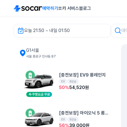
예약하기
쏘카 서비스
블로그
오늘 21:50 ~ 내일 01:50
G1서울 렌터카
G1서울
서울 종로구 인사동 87
[충전보장] EV9 롱레인지
EV
6인승
50
%
54,520
원
주행요금 무료
[충전보장] 아이오닉 5 롱레인지
EV
5인승
56
%
39,000
원