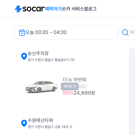
예약하기
쏘카 서비스
블로그
오늘 00:20 ~ 04:20
송산주차장 렌터카
송산주차장
경기 수원시 팔달구 팔달로3가 79
더 뉴 아반떼
예약된 차
준중형
5인승
50
%
24,890
원
수원매산타워
경기 수원시 팔달구 교동 149-2