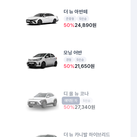
더 뉴 아반떼
준중형
5인승
50
%
24,890
원
모닝 어반
경형
5인승
50
%
21,650
원
디 올 뉴 코나
예약된 차
소형SUV
5인승
50
%
27,340
원
더 뉴 카니발 하이브리드