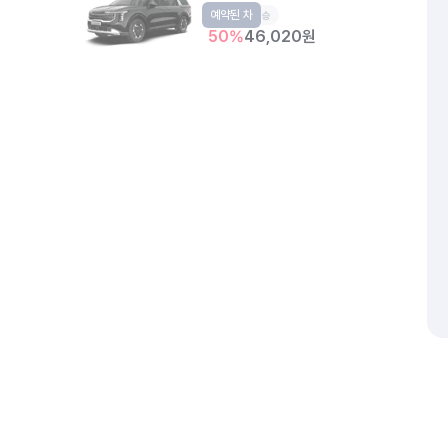
예약된 차
RV
9인승
50
%
46,020
원
개인정보처리방침
위치정보 이용약관
차량손해면책제도
고정형 
제주특별자치도 제주시 공항서로 141 (도두이동)