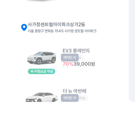
사가정센트럴아이파크상가2동
서울 중랑구 면목동 1545 사가정 센트럴 아이파크
EV3 롱레인지
예약된 차
EV
5인승
70
%
39,000
원
주행요금 무료
더 뉴 아반떼
예약된 차
준중형
5인승
50
%
34,600
원
개인정보처리방침
위치정보 이용약관
차량손해면책제도
고정형 
세이지움 상봉
제주특별자치도 제주시 공항서로 141 (도두이동)