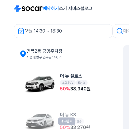
예약하기
쏘카 서비스
블로그
오늘 14:30 ~ 18:30
면목2동 공영주차장 렌터카
면목2동 공영주차장
서울 중랑구 면목동 146-1
더 뉴 셀토스
소형SUV
5인승
50
%
38,340
원
더 뉴 K3
예약된 차
준중형
5인승
50
%
33,270
원