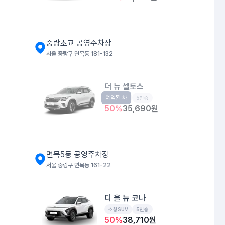
중랑초교 공영주차장
서울 중랑구 면목동 181-132
더 뉴 셀토스
예약된 차
소형SUV
5인승
50
%
35,690
원
면목5동 공영주차장
서울 중랑구 면목동 161-22
디 올 뉴 코나
소형SUV
5인승
50
%
38,710
원