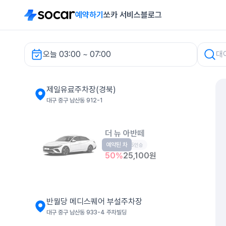
예약하기
쏘카 서비스
블로그
오늘 03:00 ~ 07:00
제일유료주차장(경북) 렌터카
제일유료주차장(경북)
대구 중구 남산동 912-1
더 뉴 아반떼
예약된 차
준중형
5인승
50
%
25,100
원
반월당 메디스퀘어 부설주차장
대구 중구 남산동 933-4 주차빌딩