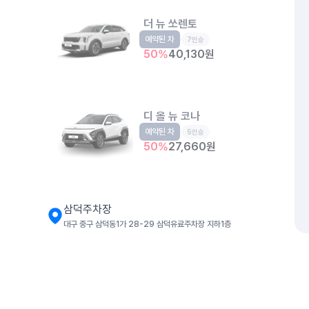
더 뉴 쏘렌토
예약된 차
중형SUV
7인승
50
%
40,130
원
디 올 뉴 코나
예약된 차
소형SUV
5인승
50
%
27,660
원
삼덕주차장
대구 중구 삼덕동1가 28-29 삼덕유료주차장 지하1층
더 뉴 아반떼
준중형
5인승
개인정보처리방침
위치정보 이용약관
차량손해면책제도
고정형 
50
%
28,060
원
제주특별자치도 제주시 공항서로 141 (도두이동)