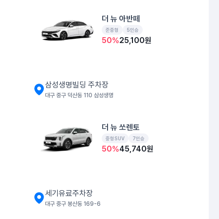
더 뉴 아반떼
준중형
5인승
50
%
25,100
원
삼성생명빌딩 주차장
대구 중구 덕산동 110 삼성생명
더 뉴 쏘렌토
중형SUV
7인승
50
%
45,740
원
세기유료주차장
대구 중구 봉산동 169-6