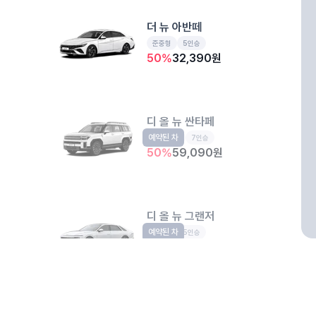
더 뉴 아반떼
준중형
5인승
50
%
32,390
원
디 올 뉴 싼타페
예약된 차
중형SUV
7인승
50
%
59,090
원
디 올 뉴 그랜저
예약된 차
준대형
5인승
66
%
37,150
원
개인정보처리방침
위치정보 이용약관
차량손해면책제도
고정형 
리마크빌 부산역
제주특별자치도 제주시 공항서로 141 (도두이동)