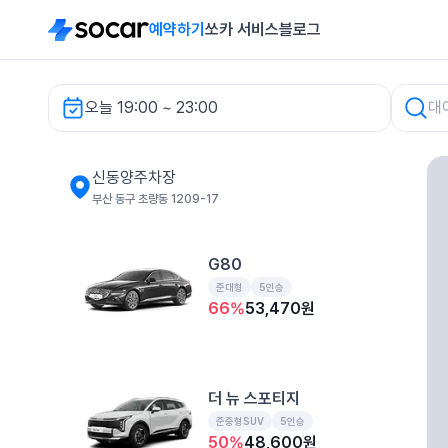
예약하기
쏘카 서비스
블로그
오늘 19:00 ~ 23:00
신동양주차장 렌터카
신동양주차장
부산 동구 초량동 1209-17
G80
준대형
5인승
66
%
53,470
원
더 뉴 스포티지
준중형SUV
5인승
50
%
48,600
원