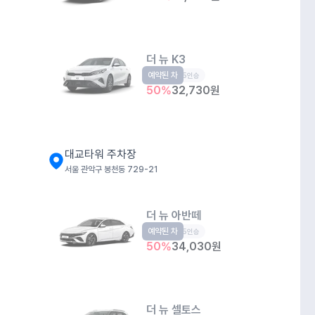
더 뉴 K3
예약된 차
준중형
5인승
50
%
32,730
원
대교타워 주차장
서울 관악구 봉천동 729-21
더 뉴 아반떼
예약된 차
준중형
5인승
50
%
34,030
원
더 뉴 셀토스