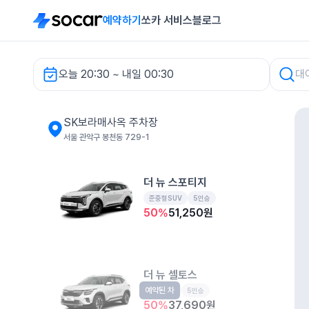
예약하기
쏘카 서비스
블로그
오늘 20:30 ~ 내일 00:30
SK보라매사옥 주차장 렌터카
SK보라매사옥 주차장
서울 관악구 봉천동 729-1
더 뉴 스포티지
준중형SUV
5인승
50
%
51,250
원
더 뉴 셀토스
예약된 차
소형SUV
5인승
50
%
37,690
원