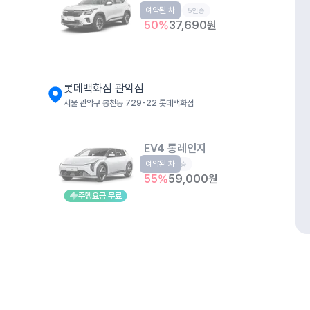
예약된 차
소형SUV
5인승
50
%
37,690
원
롯데백화점 관악점
서울 관악구 봉천동 729-22 롯데백화점
EV4 롱레인지
예약된 차
EV
5인승
55
%
59,000
원
주행요금 무료
봉천동 유료주차장
서울 관악구 봉천동 728-23
개인정보처리방침
위치정보 이용약관
차량손해면책제도
고정형 
더 뉴 셀토스
제주특별자치도 제주시 공항서로 141 (도두이동)