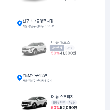
신구초교공영주차장
서울 강남구 신사동 550-11
더 뉴 셀토스
예약된 차
소형SUV
5인승
50
%
41,300
원
YBM압구정2관
서울 강남구 신사동 612-1
더 뉴 스포티지
준중형SUV
5인승
50
%
52,060
원