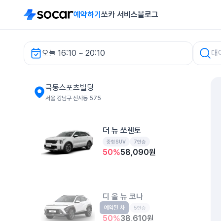
예약하기
쏘카 서비스
블로그
오늘 16:10 ~ 20:10
극동스포츠빌딩 렌터카
극동스포츠빌딩
서울 강남구 신사동 575
더 뉴 쏘렌토
중형SUV
7인승
50
%
58,090
원
디 올 뉴 코나
예약된 차
소형SUV
5인승
50
%
38,610
원