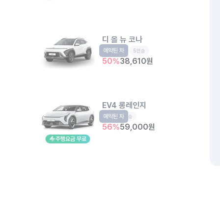
디 올 뉴 코나
예약된 차
소형SUV
5인승
50
%
38,610
원
EV4 롱레인지
예약된 차
EV
5인승
56
%
59,000
원
주행요금 무료
개인정보처리방침
위치정보 이용약관
차량손해면책제도
고정형 
제주특별자치도 제주시 공항서로 141 (도두이동)