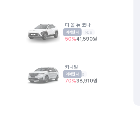
디 올 뉴 코나
예약된 차
소형SUV
5인승
50
%
41,590
원
카니발
예약된 차
RV
9인승
70
%
38,910
원
개인정보처리방침
위치정보 이용약관
차량손해면책제도
고정형 
제주특별자치도 제주시 공항서로 141 (도두이동)