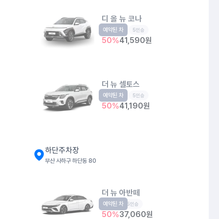
디 올 뉴 코나
예약된 차
소형SUV
5인승
50
%
41,590
원
더 뉴 셀토스
예약된 차
소형SUV
5인승
50
%
41,190
원
하단주차장
부산 사하구 하단동 80
더 뉴 아반떼
예약된 차
준중형
5인승
50
%
37,060
원