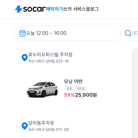
예약하기
쏘카 서비스
블로그
오늘 12:00 ~ 16:00
휴누리오피스텔 주차장 렌터카
휴누리오피스텔 주차장
부산 사하구 당리동 325-19
모닝 어반
경형
5인승
59
%
25,900
원
당리동주차장
부산 사하구 당리동 317-28