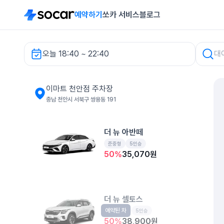
예약하기
쏘카 서비스
블로그
오늘 18:40 ~ 22:40
이마트 천안점 주차장 렌터카
이마트 천안점 주차장
충남 천안시 서북구 쌍용동 191
더 뉴 아반떼
준중형
5인승
50
%
35,070
원
더 뉴 셀토스
예약된 차
소형SUV
5인승
50
%
38,900
원