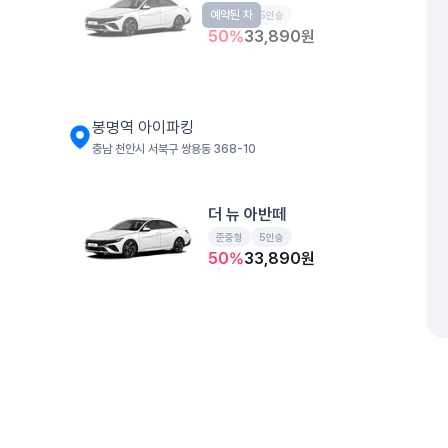
예약된 차
준중형
5인승
50
%
33,890
원
봉명역 아이파킹
충남 천안시 서북구 쌍용동 368-10
더 뉴 아반떼
준중형
5인승
50
%
33,890
원
모닝 어반
예약된 차
경형
5인승
50
%
28,880
원
개인정보처리방침
위치정보 이용약관
차량손해면책제도
고정형 
제주특별자치도 제주시 공항서로 141 (도두이동)