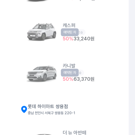
캐스퍼
예약된 차
경형
4인승
50
%
33,240
원
카니발
예약된 차
RV
9인승
50
%
63,370
원
롯데 하이마트 쌍용점
충남 천안시 서북구 쌍용동 220-1
더 뉴 아반떼