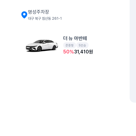
명성주차장
대구 북구 침산동 261-1
더 뉴 아반떼
준중형
5인승
50
%
31,410
원
개인정보처리방침
위치정보 이용약관
차량손해면책제도
고정형 
제주특별자치도 제주시 공항서로 141 (도두이동)