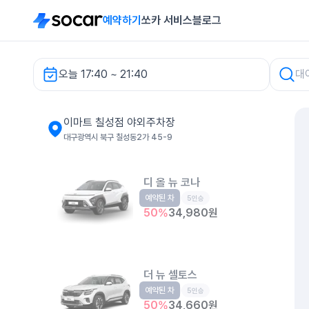
예약하기
쏘카 서비스
블로그
오늘 17:40 ~ 21:40
이마트 칠성점 야외주차장 렌터카
이마트 칠성점 야외주차장
대구광역시 북구 칠성동2가 45-9
디 올 뉴 코나
예약된 차
소형SUV
5인승
50
%
34,980
원
더 뉴 셀토스
예약된 차
소형SUV
5인승
50
%
34,660
원