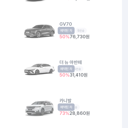
GV70
예약된 차
중형SUV
5인승
50
%
76,730
원
더 뉴 아반떼
예약된 차
준중형
5인승
50
%
31,410
원
카니발
예약된 차
RV
9인승
73
%
28,860
원