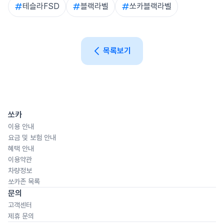
테슬라FSD
블랙라벨
쏘카블랙라벨
목록보기
쏘카
이용 안내
요금 및 보험 안내
혜택 안내
이용약관
차량정보
쏘카존 목록
문의
고객센터
제휴 문의