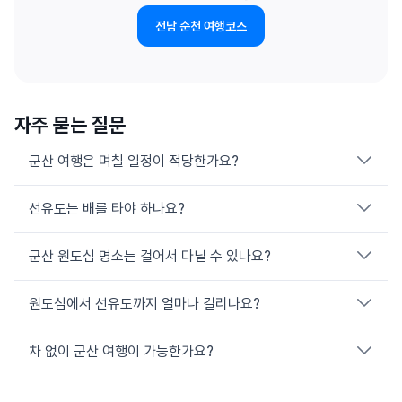
전남 순천 여행코스
자주 묻는 질문
군산 여행은 며칠 일정이 적당한가요?
선유도는 배를 타야 하나요?
원도심(근대 명소)과 선유도를 모두 보려면 1박 2일이 적당해요.
원도심만 본다면 당일치기도 가능합니다.
군산 원도심 명소는 걸어서 다닐 수 있나요?
아니에요. 새만금방조제와 연결 다리를 통해 차로 선유도까지 들
어갈 수 있어요. 다리 위를 달리는 섬 드라이브가 큰 매력입니다.
원도심에서 선유도까지 얼마나 걸리나요?
경암동 철길마을·근대역사박물관·동국사·이성당 등은 비교적 가까
워 묶어서 둘러보기 좋아요. 다만 주차가 까다로워 공영주차장 이
용을 권합니다.
차 없이 군산 여행이 가능한가요?
약 45km, 차로 1시간 안팎이에요. 대중교통은 배차가 드물어, 쏘
카 등 차량 이용이 훨씬 편리합니다.
원도심은 가능하지만 선유도와 외곽 명소는 차가 필요해요. 군산