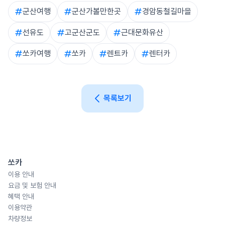
역·익산역 인근 쏘카존에서 차를 빌리면 동선이 훨씬 자유로워집
군산여행
군산가볼만한곳
경암동철길마을
니다.
선유도
고군산군도
근대문화유산
쏘카여행
쏘카
렌트카
렌터카
목록보기
쏘카
이용 안내
요금 및 보험 안내
혜택 안내
이용약관
차량정보