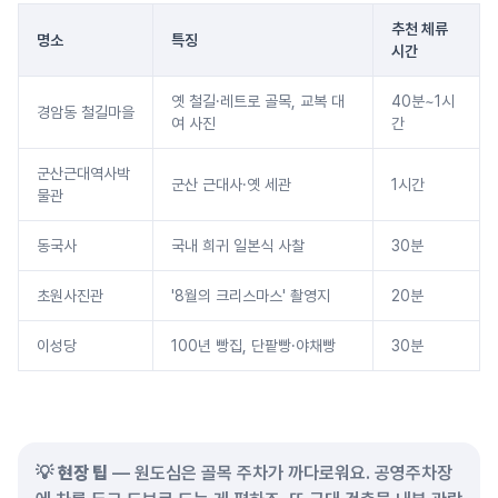
추천 체류
명소
특징
시간
옛 철길·레트로 골목, 교복 대
40분~1시
경암동 철길마을
여 사진
간
군산근대역사박
군산 근대사·옛 세관
1시간
물관
동국사
국내 희귀 일본식 사찰
30분
초원사진관
'8월의 크리스마스' 촬영지
20분
이성당
100년 빵집, 단팥빵·야채빵
30분
💡
현장 팁
— 원도심은 골목 주차가 까다로워요. 공영주차장