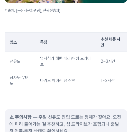
* 출처: [군산시문화관광],
관광진흥과
]
추천 체류 시
명소
특징
간
명사십리 해변·짚라인·섬 드라이
선유도
2~3시간
브
장자도·무녀
다리로 이어진 섬 산책
1~2시간
도
⚠️
주의사항
— 주말 선유도 진입 도로는 정체가 잦아요. 오전
에 미리 들어가는 걸 추천하고, 섬 드라이브가 포함되니 출발
전 연료·충전 상태도 확인하세요.