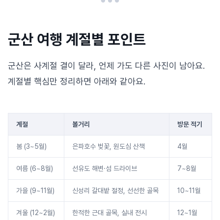
군산 여행 계절별 포인트
군산은 사계절 결이 달라, 언제 가도 다른 사진이 남아요.
계절별 핵심만 정리하면 아래와 같아요.
계절
볼거리
방문 적기
봄 (3~5월)
은파호수 벚꽃, 원도심 산책
4월
여름 (6~8월)
선유도 해변·섬 드라이브
7~8월
가을 (9~11월)
신성리 갈대밭 절정, 선선한 골목
10~11월
겨울 (12~2월)
한적한 근대 골목, 실내 전시
12~1월