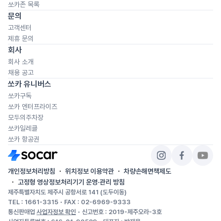
쏘카존 목록
문의
고객센터
제휴 문의
회사
회사 소개
채용 공고
쏘카 유니버스
쏘카구독
쏘카 엔터프라이즈
모두의주차장
쏘카일레클
쏘카 항공권
개인정보처리방침
위치정보 이용약관
차량손해면책제도
고정형 영상정보처리기기 운영·관리 방침
제주특별자치도 제주시 공항서로 141 (도두이동)
TEL : 1661-3315
FAX : 02-6969-9333
통신판매업
사업자정보 확인
신고번호 : 2019-제주오라-3호