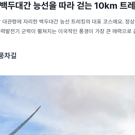
: 백두대간 능선을 따라 걷는 10km 트
평창 대관령에 자리한 백두대간 능선 트레킹의 대표 코스예요. 정
풍력발전기 군락이 펼쳐지는 이국적인 풍경이 가장 큰 매력으로 
 풍차길