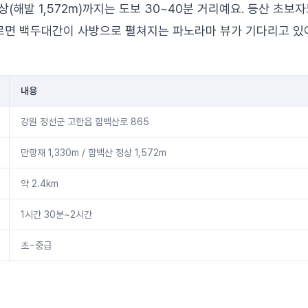
(해발 1,572m)까지는 도보 30~40분 거리예요. 등산 초보자
오르면 백두대간이 사방으로 펼쳐지는 파노라마 뷰가 기다리고 있
내용
강원 정선군 고한읍 함백산로 865
만항재 1,330m / 함백산 정상 1,572m
약 2.4km
1시간 30분~2시간
초~중급