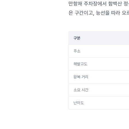
만항재 주차장에서 함백산 정상
은 구간이고, 능선을 따라 
구분
주소
해발고도
왕복 거리
소요 시간
난이도